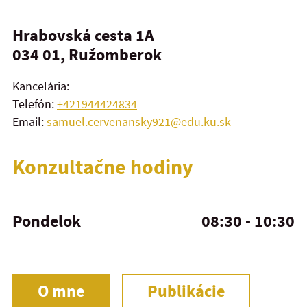
Hrabovská cesta 1A
034 01, Ružomberok
Kancelária:
Telefón:
+421944424834
Email:
samuel.cervenansky921@edu.ku.sk
Konzultačne hodiny
Pondelok
08:30 - 10:30
O mne
Publikácie