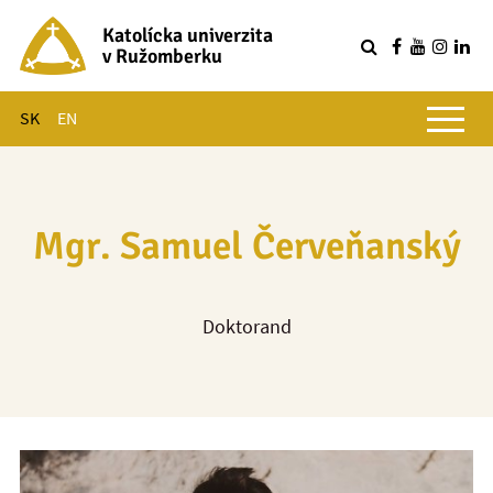
Katolícka univerzita
v Ružomberku
R
Hlavné menu
SK
EN
Mgr. Samuel Červeňanský
Doktorand