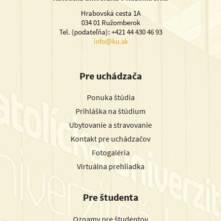
Hrabovská cesta 1A
034 01 Ružomberok
Tel. (podateľňa): +421 44 430 46 93
info@ku.sk
Pre uchádzača
Ponuka štúdia
Prihláška na štúdium
Ubytovanie a stravovanie
Kontakt pre uchádzačov
Fotogaléria
Virtuálna prehliadka
Pre študenta
Oznamy pre študentov