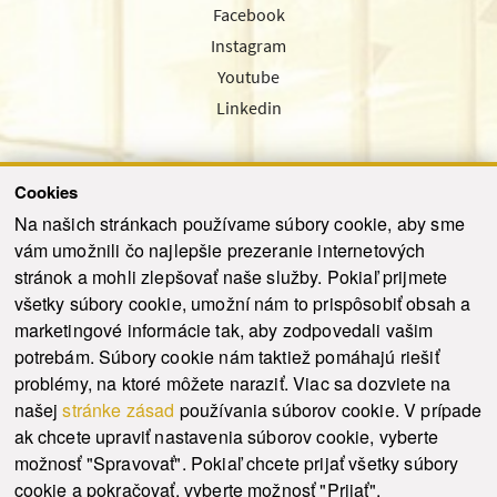
Facebook
Instagram
Youtube
Linkedin
Cookies
Sledujte nás cez náš pravidelný newsletter
Na našich stránkach používame súbory cookie, aby sme
vám umožnili čo najlepšie prezeranie internetových
stránok a mohli zlepšovať naše služby. Pokiaľ prijmete
všetky súbory cookie, umožní nám to prispôsobiť obsah a
marketingové informácie tak, aby zodpovedali vašim
Odoslať
potrebám. Súbory cookie nám taktiež pomáhajú riešiť
problémy, na ktoré môžete naraziť. Viac sa dozviete na
našej
stránke zásad
používania súborov cookie. V prípade
© 2021-2026 ku.sk. Všetky práva vyhradené.
|
Ochrana osobných údajov
|
ak chcete upraviť nastavenia súborov cookie, vyberte
Vyhlásenie o prístupnosti
|
Admin
možnosť "Spravovať". Pokiaľ chcete prijať všetky súbory
This site is protected by reCAPTCHA and the Google
Privacy Policy
and
Terms of
cookie a pokračovať, vyberte možnosť "Prijať".
Service
apply.