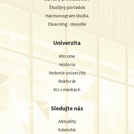
Študijný poriadok
Harmonogram štúdia
Elearning - moodle
Univerzita
Kto sme
História
Vedenie univerzity
Rektorát
KU v médiách
Sledujte nás
Aktuality
Kalendár