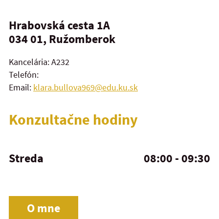
Hrabovská cesta 1A
034 01, Ružomberok
Kancelária: A232
Telefón:
Email:
klara.bullova969@edu.ku.sk
Konzultačne hodiny
Streda
08:00 - 09:30
O mne