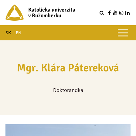
Katolícka univerzita
v Ružomberku
R
Hlavné menu
SK
EN
Mgr. Klára Pátereková
Doktorandka