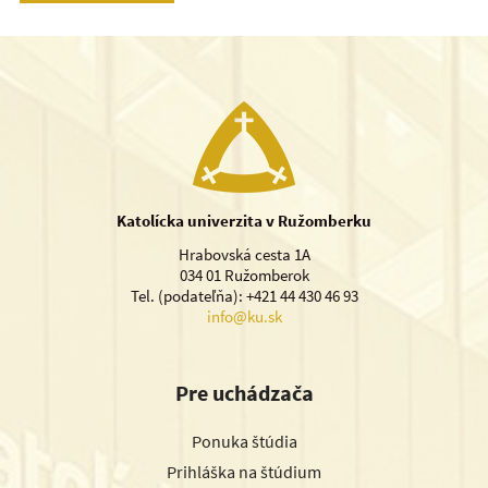
Katolícka univerzita v Ružomberku
Hrabovská cesta 1A
034 01 Ružomberok
Tel. (podateľňa): +421 44 430 46 93
info@ku.sk
Pre uchádzača
Ponuka štúdia
Prihláška na štúdium