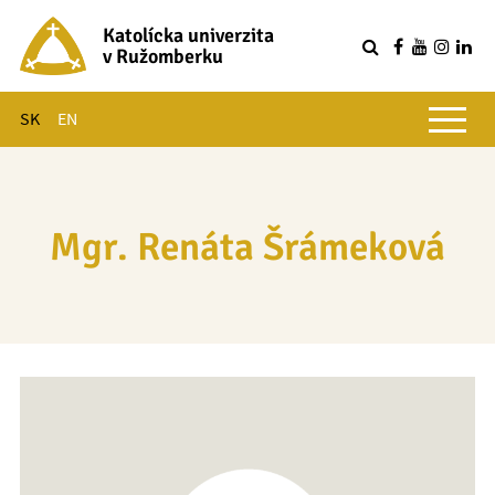
Katolícka univerzita
v Ružomberku
R
Hlavné menu
SK
EN
Mgr. Renáta Šrámeková