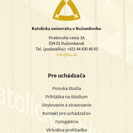
Katolícka univerzita v Ružomberku
Hrabovská cesta 1A
034 01 Ružomberok
Tel. (podateľňa): +421 44 430 46 93
info@ku.sk
Pre uchádzača
Ponuka štúdia
Prihláška na štúdium
Ubytovanie a stravovanie
Kontakt pre uchádzačov
Fotogaléria
Virtuálna prehliadka