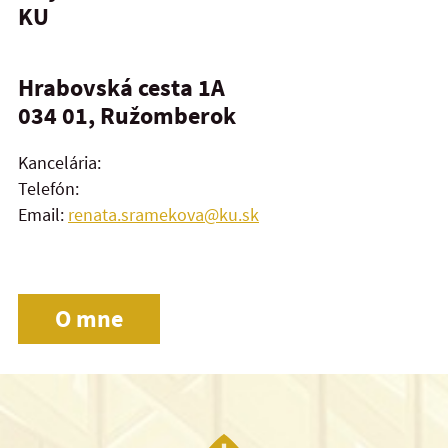
KU
Hrabovská cesta 1A
034 01, Ružomberok
Kancelária:
Telefón:
Email:
renata.sramekova@ku.sk
O mne