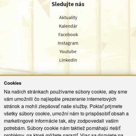
Sledujte nás
Aktuality
Kalendár
Facebook
Instagram
Youtube
Linkedin
Cookies
Sledujte nás cez náš pravidelný newsletter
Na našich stránkach používame súbory cookie, aby sme
vám umožnili čo najlepšie prezeranie internetových
stránok a mohli zlepšovať naše služby. Pokiaľ prijmete
všetky súbory cookie, umožní nám to prispôsobiť obsah a
marketingové informácie tak, aby zodpovedali vašim
Odoslať
potrebám. Súbory cookie nám taktiež pomáhajú riešiť
problémy, na ktoré môžete naraziť. Viac sa dozviete na