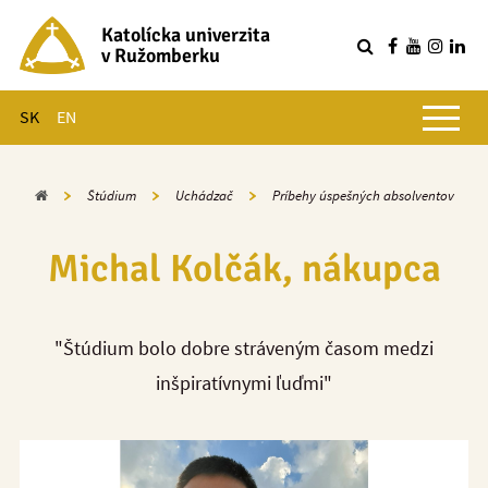
Katolícka univerzita
v Ružomberku
R
Hlavné menu
SK
EN
Domov
Štúdium
Uchádzač
Príbehy úspešných absolventov
Michal Kolčák, nákupca
"Štúdium bolo dobre stráveným časom medzi
inšpiratívnymi ľuďmi"