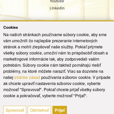
Youtube
Linkedin
Cookies
Sledujte nás cez náš pravidelný newsletter
Na našich stránkach používame súbory cookie, aby sme
vám umožnili čo najlepšie prezeranie internetových
stránok a mohli zlepšovať naše služby. Pokiaľ prijmete
všetky súbory cookie, umožní nám to prispôsobiť obsah a
marketingové informácie tak, aby zodpovedali vašim
Odoslať
potrebám. Súbory cookie nám taktiež pomáhajú riešiť
problémy, na ktoré môžete naraziť. Viac sa dozviete na
našej
stránke zásad
používania súborov cookie. V prípade
© 2021-2026 ku.sk. Všetky práva vyhradené.
|
Ochrana osobných údajov
|
ak chcete upraviť nastavenia súborov cookie, vyberte
Vyhlásenie o prístupnosti
|
Admin
možnosť "Spravovať". Pokiaľ chcete prijať všetky súbory
This site is protected by reCAPTCHA and the Google
Privacy Policy
and
Terms of
cookie a pokračovať, vyberte možnosť "Prijať".
Service
apply.
Tvorba stránky WebCreators.sk
|
Webhosting
-
HostCreators
Spravovať
Odmietnuť
Prijať