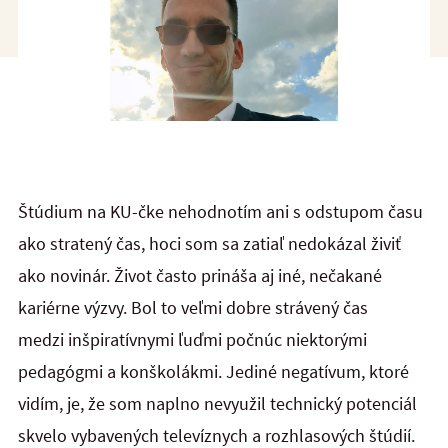
Štúdium na KU-čke nehodnotím ani s odstupom času
ako stratený čas, hoci som sa zatiaľ nedokázal živiť
ako novinár. Život často prináša aj iné, nečakané
kariérne výzvy. Bol to veľmi dobre strávený čas
medzi inšpiratívnymi ľuďmi počnúc niektorými
pedagógmi a konškolákmi. Jediné negatívum, ktoré
vidím, je, že som naplno nevyužil technický potenciál
skvelo vybavených televíznych a rozhlasových štúdií.