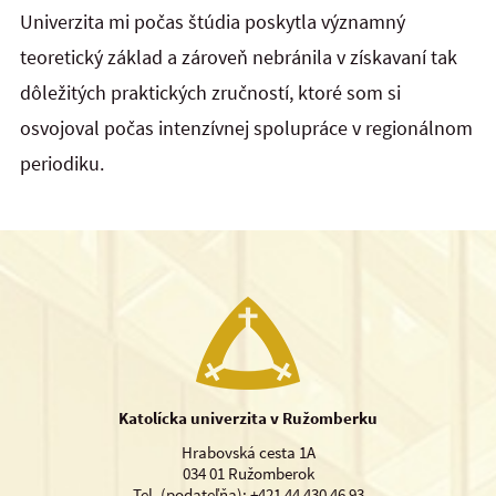
Univerzita mi počas štúdia poskytla významný
teoretický základ a zároveň nebránila v získavaní tak
dôležitých praktických zručností, ktoré som si
osvojoval počas intenzívnej spolupráce v regionálnom
periodiku.
Katolícka univerzita v Ružomberku
Hrabovská cesta 1A
034 01 Ružomberok
Tel. (podateľňa): +421 44 430 46 93