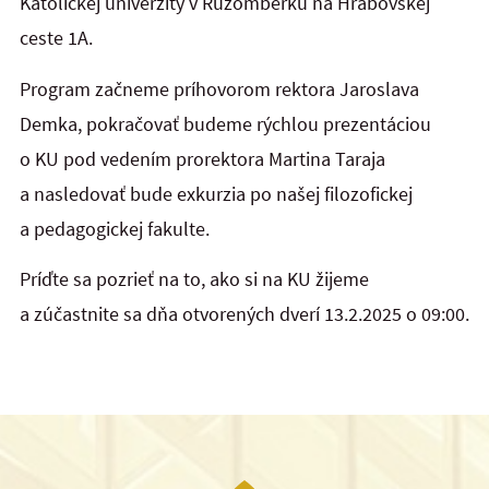
Katolíckej univerzity v Ružomberku na Hrabovskej
ceste 1A.
Program začneme príhovorom rektora Jaroslava
Demka, pokračovať budeme rýchlou prezentáciou
o KU pod vedením prorektora Martina Taraja
a nasledovať bude exkurzia po našej filozofickej
a pedagogickej fakulte.
Príďte sa pozrieť na to, ako si na KU žijeme
a zúčastnite sa dňa otvorených dverí 13.2.2025 o 09:00.