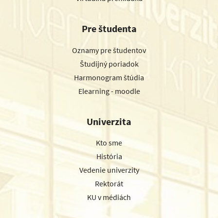
Pre študenta
Oznamy pre študentov
Študijný poriadok
Harmonogram štúdia
Elearning - moodle
Univerzita
Kto sme
História
Vedenie univerzity
Rektorát
KU v médiách