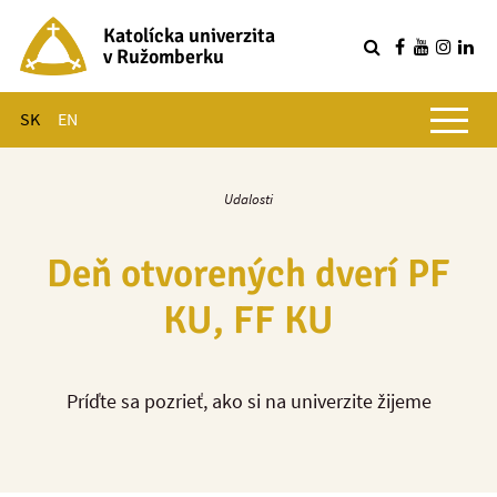
Katolícka univerzita
v Ružomberku
R
Hlavné menu
SK
EN
Udalosti
Deň otvorených dverí PF
KU, FF KU
Príďte sa pozrieť, ako si na univerzite žijeme