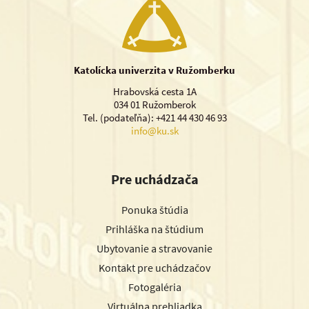
Katolícka univerzita v Ružomberku
Hrabovská cesta 1A
034 01 Ružomberok
Tel. (podateľňa): +421 44 430 46 93
info@ku.sk
Pre uchádzača
Ponuka štúdia
Prihláška na štúdium
Ubytovanie a stravovanie
Kontakt pre uchádzačov
Fotogaléria
Virtuálna prehliadka