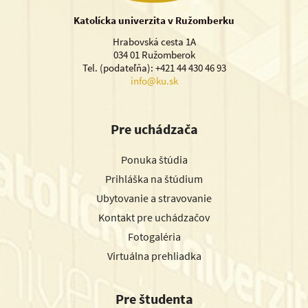
Katolícka univerzita v Ružomberku
Hrabovská cesta 1A
034 01 Ružomberok
Tel. (podateľňa): +421 44 430 46 93
info@ku.sk
Pre uchádzača
Ponuka štúdia
Prihláška na štúdium
Ubytovanie a stravovanie
Kontakt pre uchádzačov
Fotogaléria
Virtuálna prehliadka
Pre študenta