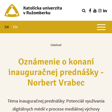
Katolícka univerzita
v Ružomberku
R
Hlavné menu
SK
EN
Udalosti
Oznámenie o konaní
inauguračnej prednášky -
Norbert Vrabec
Téma inauguračnej prednášky: Potenciál využívania
digitálnych médií v procese mediálnej výchovy