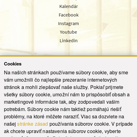
Kalendár
Facebook
Instagram
Youtube
Linkedin
Cookies
Sledujte nás cez náš pravidelný newsletter
Na našich stránkach používame súbory cookie, aby sme
vám umožnili čo najlepšie prezeranie internetových
stránok a mohli zlepšovať naše služby. Pokiaľ prijmete
všetky súbory cookie, umožní nám to prispôsobiť obsah a
marketingové informácie tak, aby zodpovedali vašim
Odoslať
potrebám. Súbory cookie nám taktiež pomáhajú riešiť
problémy, na ktoré môžete naraziť. Viac sa dozviete na
našej
stránke zásad
používania súborov cookie. V prípade
© 2021-2026 ku.sk. Všetky práva vyhradené.
|
Ochrana osobných údajov
|
ak chcete upraviť nastavenia súborov cookie, vyberte
Vyhlásenie o prístupnosti
|
Admin