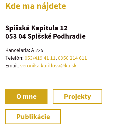
Kde ma nájdete
Spišská Kapitula 12
053 04
Spišské Podhradie
Kancelária: A 225
Telefón:
053/419 41 11
,
0950 214 611
Email:
veronika.kurillova@ku.sk
O mne
Projekty
Publikácie