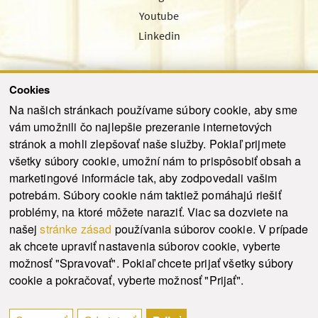
Youtube
Linkedin
Cookies
Sledujte nás cez náš pravidelný newsletter
Na našich stránkach používame súbory cookie, aby sme
vám umožnili čo najlepšie prezeranie internetových
stránok a mohli zlepšovať naše služby. Pokiaľ prijmete
všetky súbory cookie, umožní nám to prispôsobiť obsah a
marketingové informácie tak, aby zodpovedali vašim
Odoslať
potrebám. Súbory cookie nám taktiež pomáhajú riešiť
problémy, na ktoré môžete naraziť. Viac sa dozviete na
našej
stránke zásad
používania súborov cookie. V prípade
© 2021-2026 ku.sk. Všetky práva vyhradené.
|
Ochrana osobných údajov
|
ak chcete upraviť nastavenia súborov cookie, vyberte
Vyhlásenie o prístupnosti
|
Admin
možnosť "Spravovať". Pokiaľ chcete prijať všetky súbory
This site is protected by reCAPTCHA and the Google
Privacy Policy
and
Terms of
cookie a pokračovať, vyberte možnosť "Prijať".
Service
apply.
Tvorba stránky WebCreators.sk
|
Webhosting
-
HostCreators