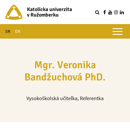
Katolícka univerzita
v Ružomberku
R
Hlavné menu
SK
EN
Mgr. Veronika
Bandžuchová PhD.
Vysokoškolská učiteľka, Referentka