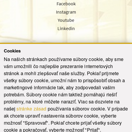
Facebook
Instagram
Youtube
Linkedin
Cookies
Sledujte nás cez náš pravidelný newsletter
Na našich stránkach používame súbory cookie, aby sme
vám umožnili čo najlepšie prezeranie internetových
stránok a mohli zlepšovať naše služby. Pokiaľ prijmete
všetky súbory cookie, umožní nám to prispôsobiť obsah a
marketingové informácie tak, aby zodpovedali vašim
Odoslať
potrebám. Súbory cookie nám taktiež pomáhajú riešiť
problémy, na ktoré môžete naraziť. Viac sa dozviete na
našej
stránke zásad
používania súborov cookie. V prípade
© 2021-2026 ku.sk. Všetky práva vyhradené.
|
Ochrana osobných údajov
|
ak chcete upraviť nastavenia súborov cookie, vyberte
Vyhlásenie o prístupnosti
|
Admin
možnosť "Spravovať". Pokiaľ chcete prijať všetky súbory
This site is protected by reCAPTCHA and the Google
Privacy Policy
and
Terms of
cookie a pokračovať, vyberte možnosť "Prijať".
Service
apply.