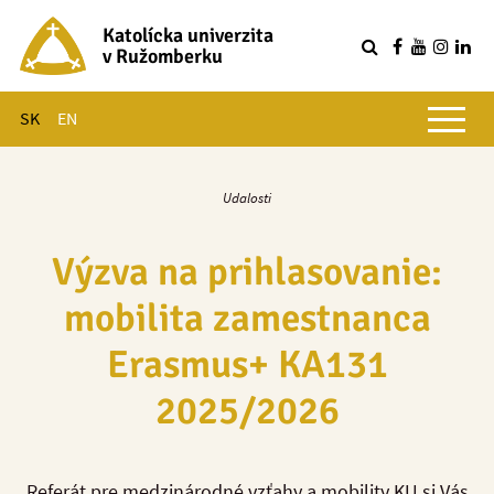
Katolícka univerzita
v Ružomberku
R
Hlavné menu
SK
EN
Udalosti
Výzva na prihlasovanie:
mobilita zamestnanca
Erasmus+ KA131
2025/2026
Referát pre medzinárodné vzťahy a mobility KU si Vás