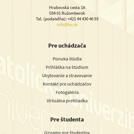
Hrabovská cesta 1A
034 01 Ružomberok
Tel. (podateľňa): +421 44 430 46 93
info@ku.sk
Pre uchádzača
Ponuka štúdia
Prihláška na štúdium
Ubytovanie a stravovanie
Kontakt pre uchádzačov
Fotogaléria
Virtuálna prehliadka
Pre študenta
Oznamy pre študentov