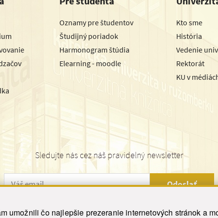
a
Pre študenta
Univerzit
Oznamy pre študentov
Kto sme
dium
Študijný poriadok
História
avovanie
Harmonogram štúdia
Vedenie univ
dzačov
Elearning - moodle
Rektorát
KU v médiác
dka
Sledujte nás cez náš pravidelný newsletter
Odoslať
 umožnili čo najlepšie prezeranie internetových stránok a mo