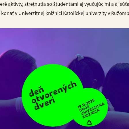
eré aktivty, stretnutia so študentami aj vyučujúcimi a aj sú
konať v Univerzitnej knižnici Katolíckej univerzity v Ružom