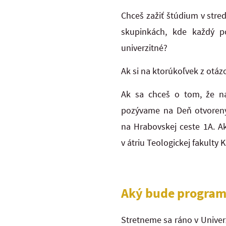
Chceš zažiť štúdium v stre
skupinkách, kde každý p
univerzitné?
Ak si na ktorúkoľvek z otáz
Ak sa chceš o tom, že na
pozývame na Deň otvorenýc
na Hrabovskej ceste 1A. A
v átriu Teologickej fakulty 
Aký bude program
Stretneme sa ráno v Univerz