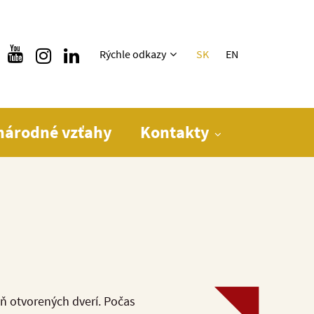
Rýchle menu
Rýchle odkazy
SK
EN
národné vzťahy
Kontakty
eň otvorených dverí. Počas