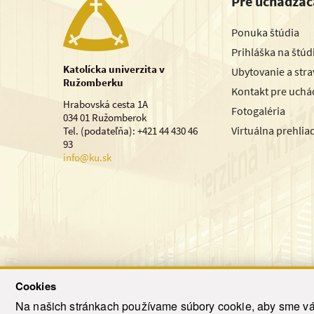
Pre uchádzač
Ponuka štúdia
Prihláška na štú
Katolícka univerzita v
Ubytovanie a str
Ružomberku
Kontakt pre uchá
Hrabovská cesta 1A
Fotogaléria
034 01 Ružomberok
Virtuálna prehlia
Tel. (podateľňa): +421 44 430 46
93
info@ku.sk
Cookies
Na našich stránkach používame súbory cookie, aby sme vám