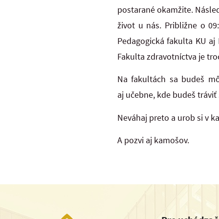
postarané okamžite. Následn
život u nás. Približne o 0
Pedagogická fakulta KU aj 
Fakulta zdravotníctva je tro
Na fakultách sa budeš môc
aj učebne, kde budeš tráviť
Neváhaj preto a urob si v k
A pozvi aj kamošov.