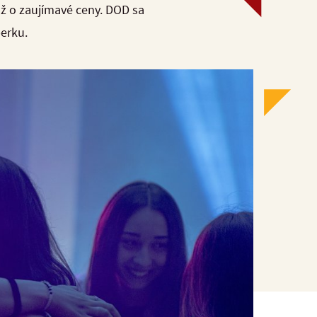
ťaž o zaujímavé ceny. DOD sa
berku.