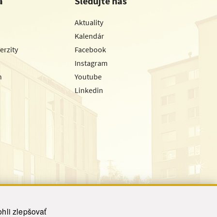
a
Sledujte nás
Aktuality
Kalendár
erzity
Facebook
Instagram
h
Youtube
Linkedin
hli zlepšovať