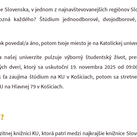
de Slovenska, v jednom z najnavštevovanejších regiónov S
ozná každého? Štúdium jednoodborové, dvojodborové, 
ok povedal/a áno, potom tvoje miesto je na Katolíckej univ
 našej univerzite pulzuje výborný študentský život, pr
h dverí, ktorý sa uskutoční 19. novembra 2025 od 09:00 
k ťa zaujíma štúdium na KU v Košiciach, potom sa stret
KU na Hlavnej 79 v Košiciach.
?
itnej knižnici KU, ktorá patrí medzi najkrajšie knižnice Slo