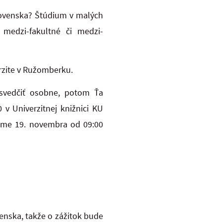
lovenska? Štúdium v malých
medzi-fakultné či medzi-
erzite v Ružomberku.
esvedčiť osobne, potom Ťa
v Univerzitnej knižnici KU
neme 19. novembra od 09:00
venska, takže o zážitok bude