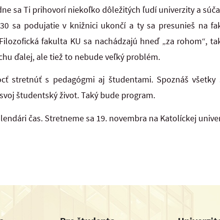
e sa Ti prihovorí niekoľko dôležitých ľudí univerzity a súčas
9:30 sa podujatie v knižnici ukončí a ty sa presunieš na f
Filozofická fakulta KU sa nachádzajú hneď „za rohom“, ta
chu ďalej, ale tiež to nebude veľký problém.
ť stretnúť s pedagógmi aj študentami. Spoznáš všetky 
 svoj študentský život. Taký bude program.
alendári čas. Stretneme sa 19. novembra na Katolíckej univ