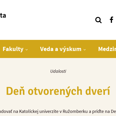
ita
Fakulty
Veda a výskum
Medzi
Udalosti
Deň otvorených dverí
študovať na Katolíckej univerzite v Ružomberku a príďte na D