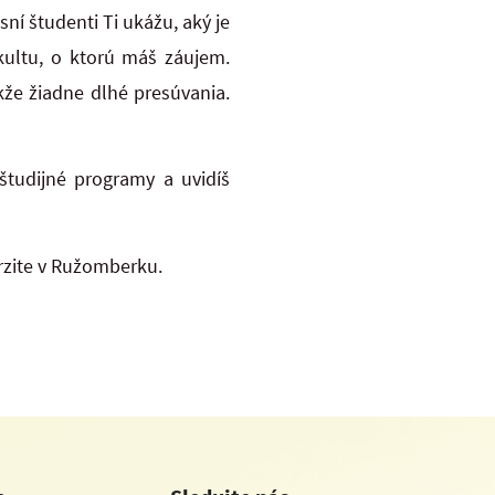
ní študenti Ti ukážu, aký je
akultu, o ktorú máš záujem.
kže žiadne dlhé presúvania.
študijné programy a uvidíš
erzite v Ružomberku.