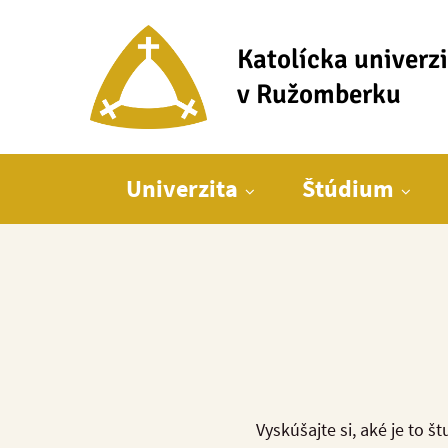
Katolícka univerz
v Ružomberku
Hlavné menu
Univerzita
Štúdium
Vyskúšajte si, aké je to 