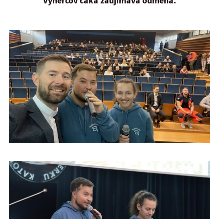
Výhercov čaká zaujímavá odmena.