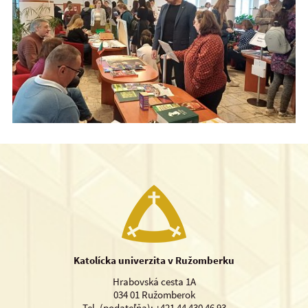
Katolícka univerzita v Ružomberku
Hrabovská cesta 1A
034 01 Ružomberok
Tel. (podateľňa): +421 44 430 46 93