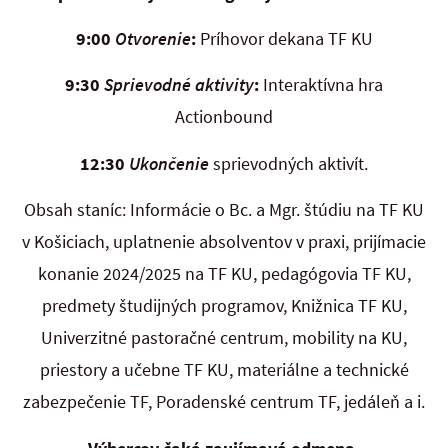
9:00
Otvorenie
:
Príhovor dekana TF KU
9:30
Sprievodné aktivity
:
Interaktívna hra
Actionbound
12:30
Ukončenie
sprievodných aktivít.
Obsah staníc: Informácie o Bc. a Mgr. štúdiu na TF KU
v Košiciach, uplatnenie absolventov v praxi, prijímacie
konanie 2024/2025 na TF KU, pedagógovia TF KU,
predmety študijných programov, Knižnica TF KU,
Univerzitné pastoračné centrum, mobility na KU,
priestory a učebne TF KU, materiálne a technické
zabezpečenie TF, Poradenské centrum TF, jedáleň a i.