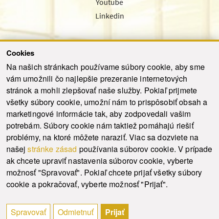
Youtube
Linkedin
Cookies
Sledujte nás cez náš pravidelný newsletter
Na našich stránkach používame súbory cookie, aby sme
vám umožnili čo najlepšie prezeranie internetových
stránok a mohli zlepšovať naše služby. Pokiaľ prijmete
všetky súbory cookie, umožní nám to prispôsobiť obsah a
marketingové informácie tak, aby zodpovedali vašim
Odoslať
potrebám. Súbory cookie nám taktiež pomáhajú riešiť
problémy, na ktoré môžete naraziť. Viac sa dozviete na
našej
stránke zásad
používania súborov cookie. V prípade
© 2021-2026 ku.sk. Všetky práva vyhradené.
|
Ochrana osobných údajov
|
ak chcete upraviť nastavenia súborov cookie, vyberte
Vyhlásenie o prístupnosti
|
Admin
možnosť "Spravovať". Pokiaľ chcete prijať všetky súbory
This site is protected by reCAPTCHA and the Google
Privacy Policy
and
Terms of
cookie a pokračovať, vyberte možnosť "Prijať".
Service
apply.
Tvorba stránky WebCreators.sk
|
Webhosting
-
HostCreators
Spravovať
Odmietnuť
Prijať